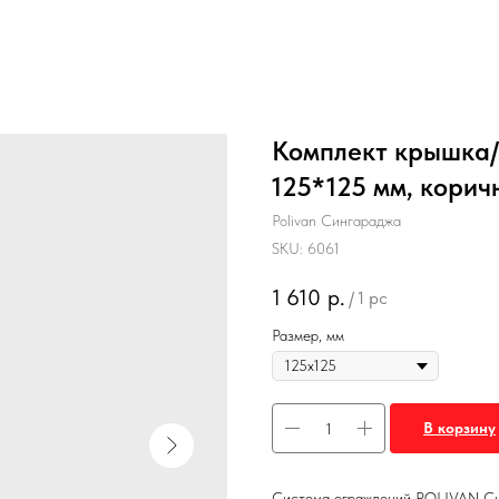
Комплект крышка/
125*125 мм, корич
Polivan Сингараджа
SKU:
6061
1 610
р.
/
1 pc
Размер, мм
В корзину
Система ограждений POLIVAN Син