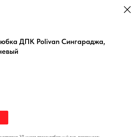
юбка ДПК Polivan Сингараджа,
невый
гараджа 3Д имеет презентабельный вид, поверхность