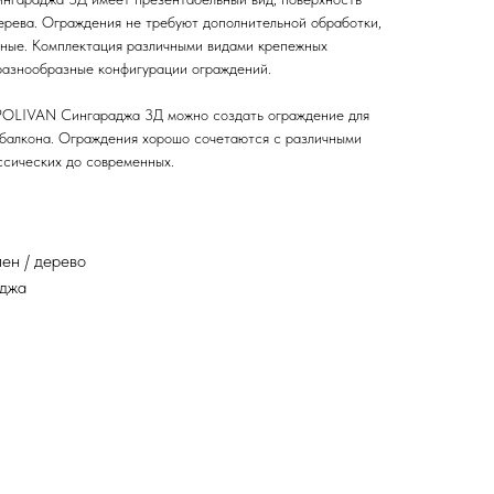
ерева. Ограждения не требуют дополнительной обработки,
жные. Комплектация различными видами крепежных
разнообразные конфигурации ограждений.
POLIVAN Сингараджа 3Д можно создать ограждение для
 балкона. Ограждения хорошо сочетаются с различными
ссических до современных.
ен / дерево
аджа