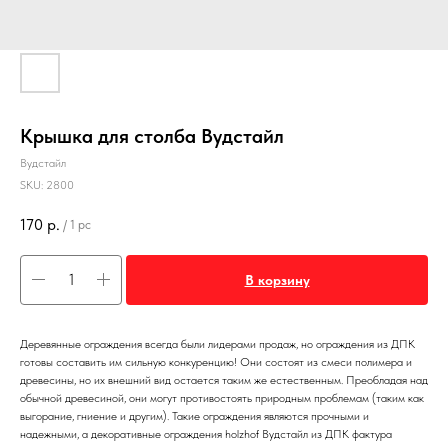
Крышка для столба Вудстайл
Вудстайл
SKU:
2800
170
р.
/
1 pc
В корзину
Деревянные ограждения всегда были лидерами продаж, но ограждения из ДПК
готовы составить им сильную конкуренцию! Они состоят из смеси полимера и
древесины, но их внешний вид остается таким же естественным. Преобладая над
обычной древесиной, они могут противостоять природным проблемам (таким как
выгорание, гниение и другим). Такие ограждения являются прочными и
надежными, а декоративные ограждения holzhof Вудстайл из ДПК фактура