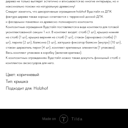
дерева не только выглядят эстетично и вписываются во многие интерьеры, но и
максимально похожи на натуральную древесину!
Следует заметить, что декоративные ограждения holzhof Вудстайл из ДПК
фактура дерева также хорошо сочетаются с террасной доской ДПК
и фасадными панелями из древесно-полимерного композита.
Композитные ограждения Вудстайл поставляются в виде комплекта для готовой
укомплектованной секции 1 м.п. В комплект входят: столб (1 шт), крышка нижняя
на столб (1 шт), крышка верхняя на столб (1 шт), стакан (армировка столба) (1
шт), перила (2 шт), балясина (5 шт), заглушка-фиксатор балясин (внутри) (10 шт),
стакан-держатель перил (4 шт), комплект крепежных элементов (1 упаковка).
Весь комплект упакован в коробку (включая крепежи).
К композитным ограждениям Вудстайл можно также докупить финишный столб с
комплектом аксессуаров для него.
Цвет: коричневый
Тип: крышка
Подходит для: Holzhof
Tilda
Made on