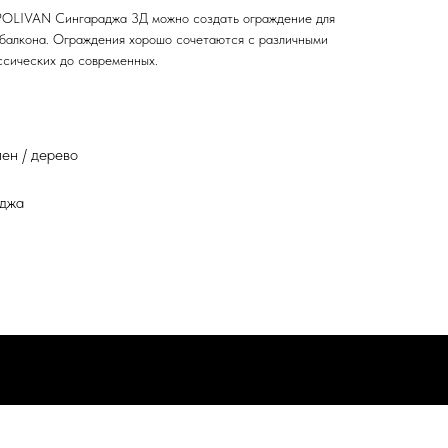
POLIVAN Сингараджа 3Д можно создать ограждение для
 балкона. Ограждения хорошо сочетаются с различными
ссических до современных.
ен / дерево
аджа