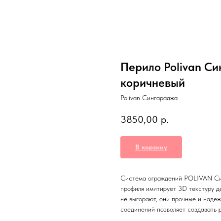
Перило Polivan С
коричневый
Polivan Сингараджа
3850,00
р.
В корзину
Система ограждений POLIVAN Син
профиля имитирует 3D текстуру д
не выгорают, они прочные и наде
соединений позволяет создавать 