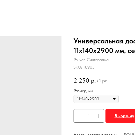
Универсальная дос
11х140х2900 мм, с
Polivan Сингараджа
SKU:
10903
2 250
р.
/
1 pc
Размер, мм
В корзину
Новая коллекция продукции POLI