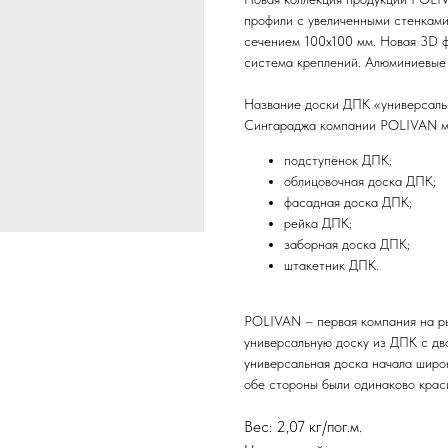
профили с увеличенными стенками
сечением 100х100 мм. Новая 3D ф
система креплений. Алюминиевые а
Название доски ДПК «универсальн
Сингараджа компании POLIVAN мо
подступёнок ДПК;
облицовочная доска ДПК;
фасадная доска ДПК;
рейка ДПК;
заборная доска ДПК;
штакетник ДПК.
POLIVAN – первая компания на ры
универсальную доску из ДПК с дв
универсальная доска начала широк
обе стороны были одинаково крас
Вес: 2,07 кг/пог.м.