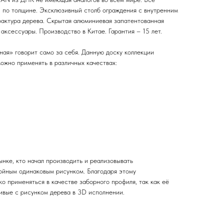
 по толщине. Эксклюзивный столб ограждения с внутренним
актура дерева. Скрытая алюминиевая запатентованная
ксессуары. Производство в Китае. Гарантия – 15 лет.
ая» говорит само за себя. Данную доску коллекции
жно применять в различных качествах:
нке, кто начал производить и реализовывать
ойным одинаковым рисунком. Благодаря этому
о применяться в качестве заборного профиля, так как её
ивые с рисунком дерева в 3D исполнении.