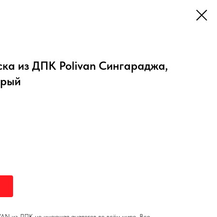
ка из ДПК Polivan Сингараджа,
ерый
VAN из ДПК не имеющая аналогов во всём мире. Все