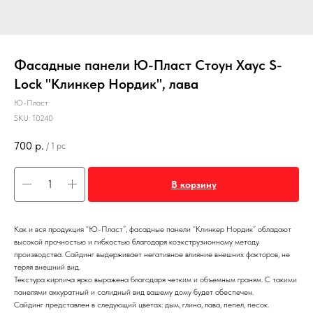
Фасадные панели Ю-Пласт Стоун Хаус S-
Lock "Клинкер Нордик", лава
Ю-Пласт
SKU:
10240
700
р.
/
1 pc
В корзину
Как и вся продукция “Ю-Пласт”, фасадные панели “Клинкер Нордик” обладают
высокой прочностью и гибкостью благодаря коэкструзионному методу
производства. Сайдинг выдерживает негативное влияние внешних факторов, не
теряя внешний вид.
Текстура кирпича ярко выражена благодаря четким и объемным граням. С такими
панелями аккуратный и солидный вид вашему дому будет обеспечен.
Сайдинг представлен в следующий цветах: дым, глина, лава, пепел, песок.