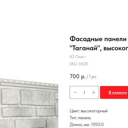
Фасадные панели 
"Таганай", высоко
Ю-Пласт
SKU:
6428
700
р.
/
1 pc
В корзину
Цвет: высокогорный
Тип: панель
Длина, мм: 1950.0