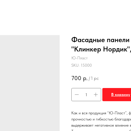
Фасадные панели 
"Клинкер Нордик"
Ю-Пласт
SKU:
15000
700
р.
/
1 pc
В корзину
Как и вся продукция “Ю-Пласт”, 
прочностью и гибкостью благодар
выдерживает негативное влияние в