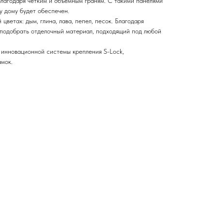
благодаря четким и объемным граням. С такими панелями
у дому будет обеспечен.
цветах: дым, глина, лава, пепел, песок. Благодаря
подобрать отделочный материал, подходящий под любой
 инновационной системы крепления S-Lock,
мок.