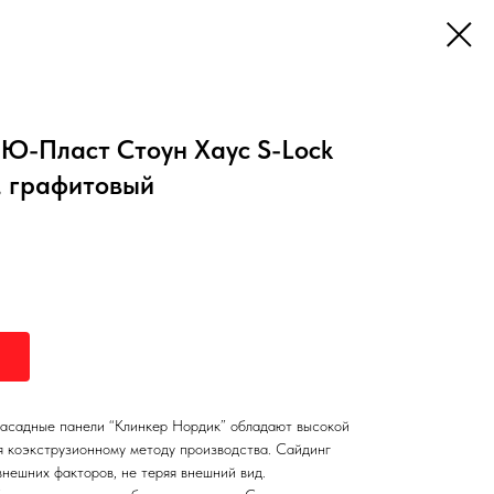
Ю-Пласт Стоун Хаус S-Lock
, графитовый
фасадные панели “Клинкер Нордик” обладают высокой
я коэкструзионному методу производства. Сайдинг
нешних факторов, не теряя внешний вид.