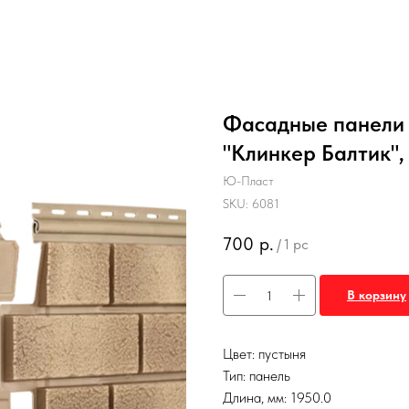
Фасадные панели 
"Клинкер Балтик",
Ю-Пласт
SKU:
6081
700
р.
/
1 pc
В корзину
Цвет: пустыня
Тип: панель
Длина, мм: 1950.0