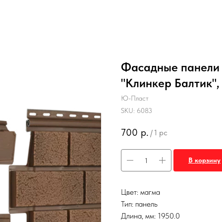
Фасадные панели 
"Клинкер Балтик",
Ю-Пласт
SKU:
6083
700
р.
/
1 pc
В корзину
Цвет: магма
Тип: панель
Длина, мм: 1950.0