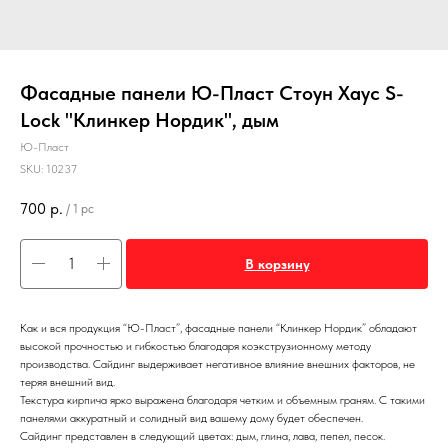
Фасадные панели Ю-Пласт Стоун Хаус S-
Lock "Клинкер Нордик", дым
Ю-Пласт
SKU:
10237
700
р.
/
1 pc
В корзину
Как и вся продукция “Ю-Пласт”, фасадные панели “Клинкер Нордик” обладают
высокой прочностью и гибкостью благодаря коэкструзионному методу
производства. Сайдинг выдерживает негативное влияние внешних факторов, не
теряя внешний вид.
Текстура кирпича ярко выражена благодаря четким и объемным граням. С такими
панелями аккуратный и солидный вид вашему дому будет обеспечен.
Сайдинг представлен в следующий цветах: дым, глина, лава, пепел, песок.