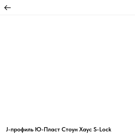
J-профиль Ю-Пласт Стоун Хаус S-Lock