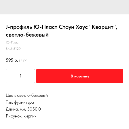
J-профиль Ю-Пласт Стоун Хаус "Кварцит",
светло-бежевый
Ю-Пласт
SKU:
5129
595
р.
/
1 pc
В корзину
Цвет: светло-бежевый
Тип: фурнитура
Длина, мм: 3050.0
Рисунок: кирпич