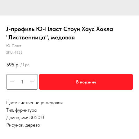
J-профиль Ю-Пласт Стоун Хаус Хокла
"Лиственница", медовая
Ю-Пласт
SKU:
4938
595
р.
/
1 pc
В корзину
Цвет: лиственница медовая
Тип: фурнитура
Длина, мм: 3050.0
Рисунок: дерево