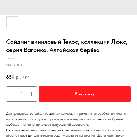
Сайдинг виниловый Текос, коллекция Люкс,
серия Вагонка, Алтайская берёза
Tecos
SKU:
6404
880
р.
/
1 pc
В корзину
Для производства сайдинга данной коллекции применяется особая технология
изготовления, благодаря которой матовая поверхность сайдинга приобретает
глубокое тиснение, присущее натуральной древесине.
Окрашивание специальными высококачественными акриловыми красителями
обеспечивает дополнительную защиту цвета от выгорания. Цвета красителей