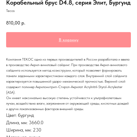
Корабельный брус D4.8, серия Элит, Бургунд
Tecos
810,00
р.
В корзину
Компания ТЕКОС одна из первых производителей в России разработала и ввела
в производство Акрил-виниловый сайдинг. При производстве Акрил-винилового
сайдинга используется метод коэкструзии, который позволяет формировать
панели заданными характеристиками каждого слоя. Внутренний слой сайдинга
характеризуется повышенной ударо-механической прочностью. Верхний слой
содержит полимер Акрилонитрип-Стирол-Акрилат Acrylnitril-Styrol-Acrylester
(ASA).
Он имеет максимально высокую степень устойчивости к ультрафиолетовым
лучам, воздействию влаги, загрязнения от окружающей среды, кислотных дождей
и других локализованных факторов внешней среды.
Цвет: бургунд
Длина, мм: 3660.0
Ширина, мм: 230