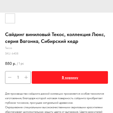
Сайдинг виниловый Текос, коллекция Люкс,
серия Вагонка, Сибирский кедр
Tecos
SKU:
6408
880
р.
/
1 pc
В корзину
Для производства сайдинга данной коллекции применяется особая технология
изготовления, благодаря которой матовая поверхность сайдинга приобретает
глубокое тиснение, присущее натуральной древесине.
Окрашивание специальными высококачественными акриловыми красителями
обеспечивает дополнительную защиту цвета от выгорания. Цвета красителей