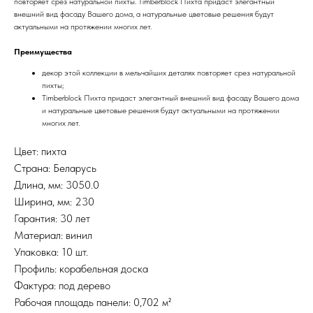
повторяет срез натуральной пихты. Timberblock Пихта придаст элегантный
внешний вид фасаду Вашего дома, а натуральные цветовые решения будут
актуальными на протяжении многих лет.
Преимущества
декор этой коллекции в мельчайших деталях повторяет срез натуральной
пихты;
Timberblock Пихта придаст элегантный внешний вид фасаду Вашего дома
и натуральные цветовые решения будут актуальными на протяжении
многих лет.
Цвет: пихта
Страна: Беларусь
Длина, мм: 3050.0
Ширина, мм: 230
Гарантия: 30 лет
Материал: винил
Упаковка: 10 шт.
Профиль: корабельная доска
Фактура: под дерево
Рабочая площадь панели: 0,702 м²