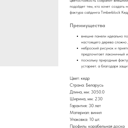
цветостойкость сохранит внешний 
подойдет тем, кто хочет создать 
фактура сайдинга Timberblock Кед
Преимущества
внешне панели идеально по
настоящего дерева сложно 
неброский рисунок и прият
предпочитает лаконичный и
поскольку природные факту
устареет. а благодаря защи
Цвет: кедр
Страна: Беларусь
Длина, мм: 3050.0
Ширина, мм: 230
Гарантия: 30 лет
Материал: винил
Упаковка: 10 шт.
Профиль: корабельная доска