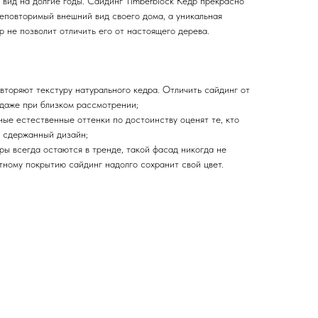
вид на долгие годы. Сайдинг Timberblock Кедр прекрасно
неповторимый внешний вид своего дома, а уникальная
р не позволит отличить его от настоящего дерева.
вторяют текстуру натурального кедра. Отличить сайдинг от
даже при близком рассмотрении;
ные естественные оттенки по достоинству оценят те, кто
 сдержанный дизайн;
ры всегда остаются в тренде, такой фасад никогда не
тному покрытию сайдинг надолго сохранит свой цвет.