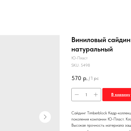
Виниловый сайдинг
натуральный
Ю-Пласт
SKU:
5498
570
р.
/
1 pc
В корзину
Сайдинг Timberblock Кедр-коллекц
поколения компании Ю-Пласт. Кла
Высокая прочность материала защ