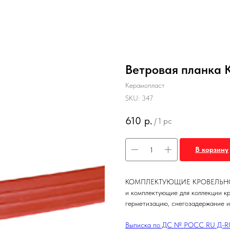
Ветровая планка 
Керамопласт
SKU:
347
610
р.
/
1 pc
В корзину
КОМПЛЕКТУЮЩИЕ КРОВЕЛЬНОЙ С
и комплектующие для коллекции кр
герметизацию, снегозадержание и
Выписка по ДС № РОСС RU Д-RU.