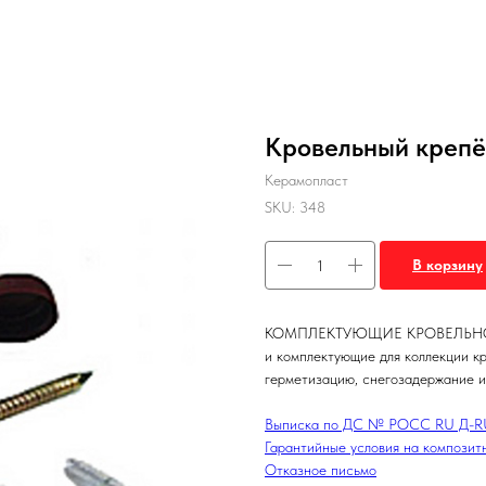
Кровельный крепё
Керамопласт
SKU:
348
В корзину
КОМПЛЕКТУЮЩИЕ КРОВЕЛЬНОЙ С
и комплектующие для коллекции кр
герметизацию, снегозадержание и
Выписка по ДС № РОСС RU Д-RU.
Гарантийные условия на композит
Отказное письмо