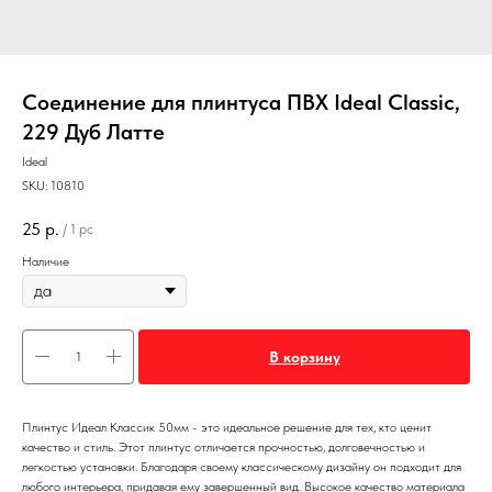
Соединение для плинтуса ПВХ Ideal Classic,
229 Дуб Латте
Ideal
SKU:
10810
25
р.
/
1 pc
Наличие
В корзину
Плинтус Идеал Классик 50мм - это идеальное решение для тех, кто ценит
качество и стиль. Этот плинтус отличается прочностью, долговечностью и
легкостью установки. Благодаря своему классическому дизайну он подходит для
любого интерьера, придавая ему завершенный вид. Высокое качество материала