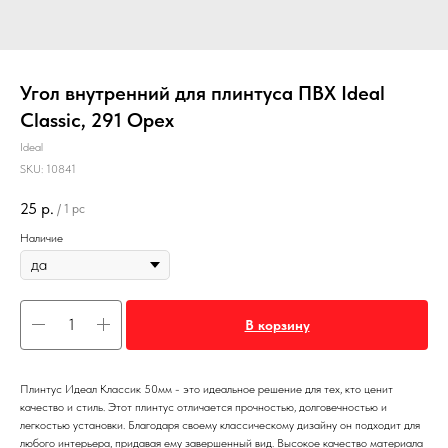
Угол внутренний для плинтуса ПВХ Ideal
Classic, 291 Орех
Ideal
SKU:
10841
25
р.
/
1 pc
Наличие
В корзину
Плинтус Идеал Классик 50мм - это идеальное решение для тех, кто ценит
качество и стиль. Этот плинтус отличается прочностью, долговечностью и
легкостью установки. Благодаря своему классическому дизайну он подходит для
любого интерьера, придавая ему завершенный вид. Высокое качество материала