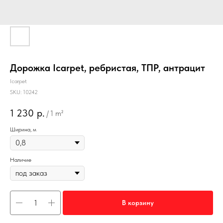
Дорожка Icarpet, ребристая, ТПР, антрацит
Icarpet
SKU:
10242
1 230
р.
/
1 m²
Ширина, м
Наличие
В корзину