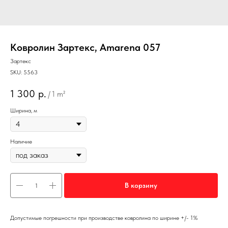
Ковролин Зартекс, Amarena 057
Зартекс
SKU:
5563
1 300
р.
/
1 m²
Ширина, м
Наличие
В корзину
Допустимые погрешности при производстве ковролина по ширине +/- 1%