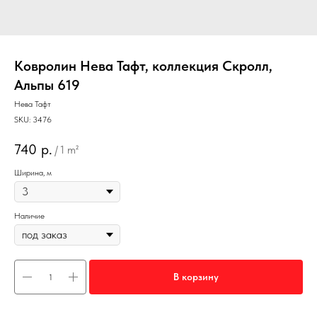
Ковролин Нева Тафт, коллекция Скролл,
Альпы 619
Нева Тафт
SKU:
3476
740
р.
/
1 m²
Ширина, м
Наличие
В корзину