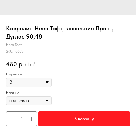
Ковролин Нева Тафт, коллекция Принт,
Дуглас 90;48
Нева Тафт
SKU:
10073
480
р.
/
1 m²
Ширина, м
Наличие
В корзину