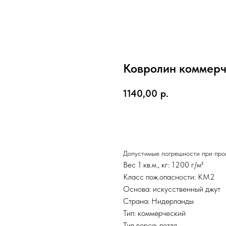
Ковролин коммерче
1140,00
р.
В корзину
Допустимые погрешности при прои
Вес 1 кв.м., кг: 1200 г/м²
Класс пож.опасности: КМ2
Основа: искусственный джут
Страна: Нидерланды
Тип: коммерческий
Тип ворса: петля