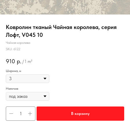
Ковролин тканый Чайная королева, серия
Лофт, V045 10
Чайная королева
SKU:
6122
910
р.
/
1 m²
Ширина, м
Наличие
В корзину