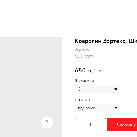
Ковролин Зартекс, Ш
Зартекс
SKU:
5553
680
р.
/
1 m²
Ширина, м
Наличие
В корзину