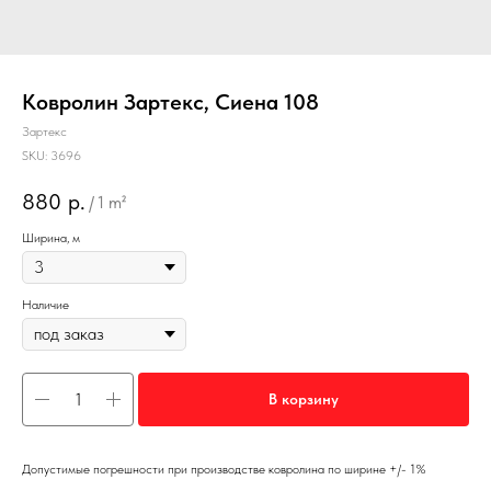
Ковролин Зартекс, Сиена 108
Зартекс
SKU:
3696
880
р.
/
1 m²
Ширина, м
Наличие
В корзину
Допустимые погрешности при производстве ковролина по ширине +/- 1%