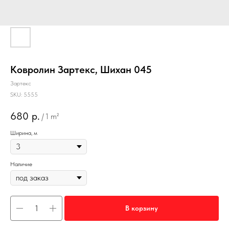
Ковролин Зартекс, Шихан 045
Зартекс
SKU:
5555
680
р.
/
1 m²
Ширина, м
Наличие
В корзину