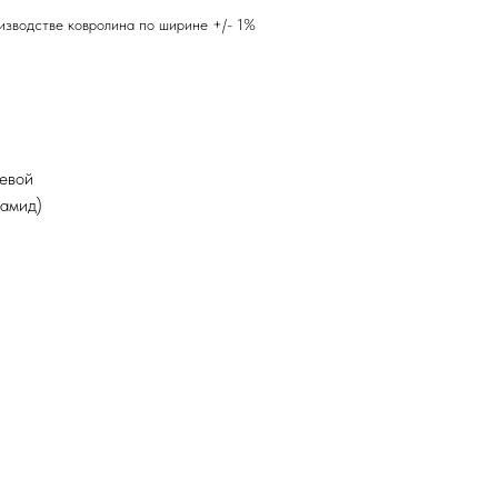
зводстве ковролина по ширине +/- 1%
левой
иамид)