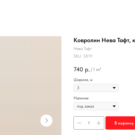
Ковролин Нева Тафт, 
Нева Тафт
SKU:
5819
740
р.
/
1 m²
Ширина, м
Наличие
В корзину