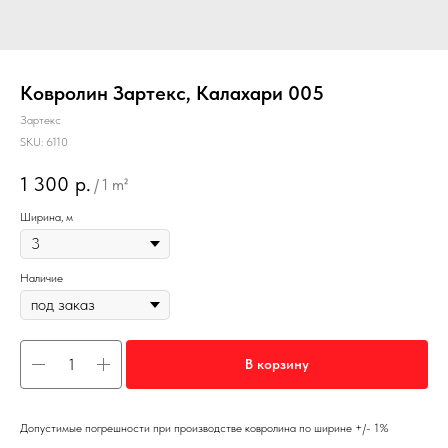
Ковролин Зартекс, Калахари 005
Зартекс
SKU:
6110
1 300
р.
/
1 m²
Ширина, м
Наличие
В корзину
Допустимые погрешности при производстве ковролина по ширине +/- 1%