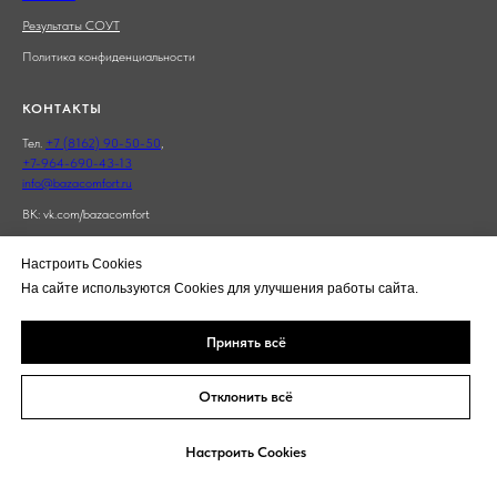
Результаты СОУТ
Политика конфиденциальности
КОНТАКТЫ
Тел.
+7 (8162) 90-50-50
,
+7-964-690-43-13
info@bazacomfort.ru
ВК:
vk.com/bazacomfort
WhatsApp:
+79646904313
Настроить Cookies
Режим работы: 8.30-17.00, сб.-вск. - выходные дни
На сайте используются Cookies для улучшения работы сайта.
Принять всё
Отклонить всё
Настроить Cookies
Tilda
Made on