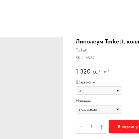
Линолеум Tarkett, ко
Tarkett
SKU:
6962
1 320
р.
/
1 m²
Ширина, м
Наличие
В корзину