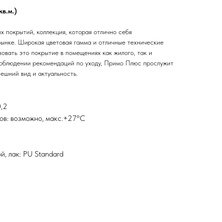
кв.м.)
 покрытий, коллекция, которая отлично себя
ынке. Широкая цветовая гамма и отличные технические
овать это покрытие в помещениях как жилого, так и
соблюдении рекомендаций по уходу, Примо Плюс прослужит
нешний вид и актуальность.
0,2
ов: возможно, макс.+27°С
, лак: PU Standard