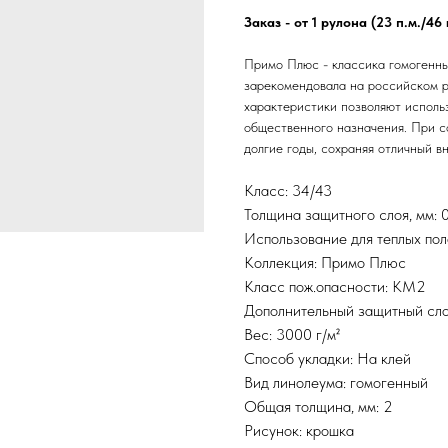
Заказ - от 1 рулона (23 п.м./46 
Примо Плюс - классика гомогенных
зарекомендовала на российском р
характеристики позволяют использ
общественного назначения. При 
долгие годы, сохраняя отличный в
Класс: 34/43
Толщина защитного слоя, мм: 
Использование для теплых пол
Коллекция: Примо Плюс
Класс пож.опасности: КМ2
Дополнительный защитный слой
Вес: 3000 г/м²
Способ укладки: На клей
Вид линолеума: гомогенный
Общая толщина, мм: 2
Рисунок: крошка