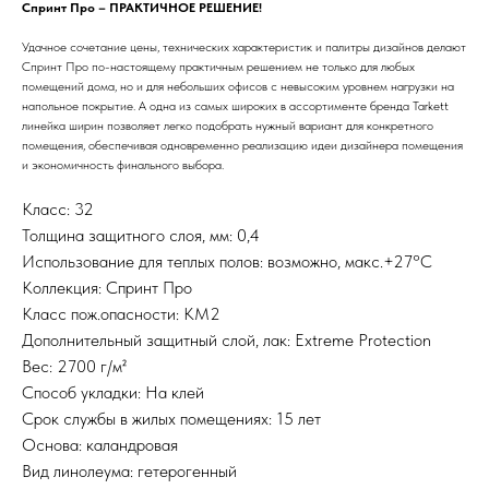
Спринт Про – ПРАКТИЧНОЕ РЕШЕНИЕ!
Удачное сочетание цены, технических характеристик и палитры дизайнов делают
Спринт Про по-настоящему практичным решением не только для любых
помещений дома, но и для небольших офисов с невысоким уровнем нагрузки на
напольное покрытие. А одна из самых широких в ассортименте бренда Tarkett
линейка ширин позволяет легко подобрать нужный вариант для конкретного
помещения, обеспечивая одновременно реализацию идеи дизайнера помещения
и экономичность финального выбора.
Класс: 32
Толщина защитного слоя, мм: 0,4
Использование для теплых полов: возможно, макс.+27°С
Коллекция: Спринт Про
Класс пож.опасности: КМ2
Дополнительный защитный слой, лак: Extreme Protection
Вес: 2700 г/м²
Способ укладки: На клей
Срок службы в жилых помещениях: 15 лет
Основа: каландровая
Вид линолеума: гетерогенный