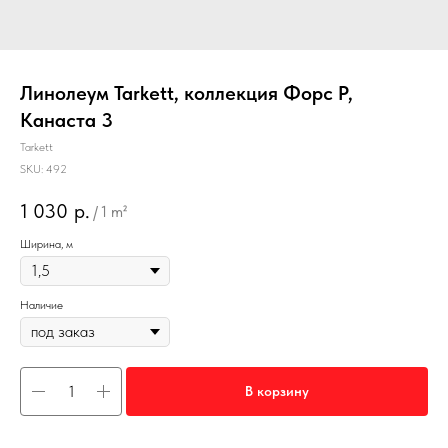
Линолеум Tarkett, коллекция Форс Р,
Канаста 3
Tarkett
SKU:
492
1 030
р.
/
1 m²
Ширина, м
Наличие
В корзину