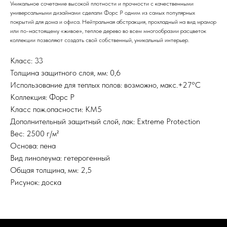
Уникальное сочетание высокой плотности и прочности с качественными
универсальными дизайнами сделали Форс Р одним из самых популярных
покрытий для дома и офиса. Нейтральная абстракция, прохладный на вид мрамор
или по-настоящему «живое», теплое дерево во всем многообразии расцветок
коллекции позволяют создать свой собственный, уникальный интерьер.
Класс: 33
Толщина защитного слоя, мм: 0,6
Использование для теплых полов: возможно, макс.+27°С
Коллекция: Форс Р
Класс пож.опасности: КМ5
Дополнительный защитный слой, лак: Extreme Protection
Вес: 2500 г/м²
Основа: пена
Вид линолеума: гетерогенный
Общая толщина, мм: 2,5
Рисунок: доска