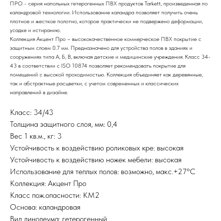
ПРО - серия напольных гетерогенных ПВХ продуктов Tarkett, произведенная по
каландровой технологии. Использование каландра позволяет получить очень
плотное и жесткое полотно, которое практически не подвержено деформации,
усадке и истиранию.
Коллекция Акцент Про – высококачественное коммерческое ПВХ покрытие с
защитным слоем 0.7 мм. Предназначено для устройства полов в зданиях и
сооружениях типа А, Б, В, включая детские и медицинские учреждения. Класс 34-
43 в соответствии с ISO 10874 позволяет рекомендовать покрытие для
помещений с высокой проходимостью. Коллекция объединяет как деревянные,
так и абстрактные расцветки, с учетом современных и классических
направлений в дизайне.
Класс: 34/43
Толщина защитного слоя, мм: 0,4
Вес 1 кв.м., кг: 3
Устойчивость к воздействию роликовых кре: высокая
Устойчивость к воздействию ножек мебели: высокая
Использование для теплых полов: возможно, макс.+27°С
Коллекция: Акцент Про
Класс пож.опасности: КМ2
Основа: каландровая
Вид линолеума: гетерогенный