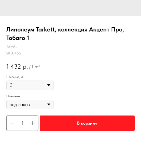
Линолеум Tarkett, коллекция Акцент Про,
Тобаго 1
Tarkett
SKU:
465
1 432
р.
/
1 m²
Ширина, м
Наличие
В корзину