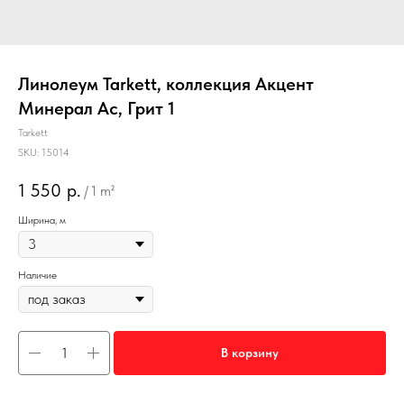
Линолеум Tarkett, коллекция Акцент
Минерал Ас, Грит 1
Tarkett
SKU:
15014
1 550
р.
/
1 m²
Ширина, м
Наличие
В корзину