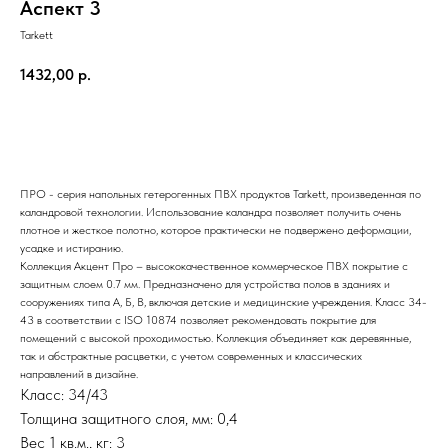
Аспект 3
Tarkett
1432,00
р.
В корзину
ПРО - серия напольных гетерогенных ПВХ продуктов Tarkett, произведенная по
каландровой технологии. Использование каландра позволяет получить очень
плотное и жесткое полотно, которое практически не подвержено деформации,
усадке и истиранию.
Коллекция Акцент Про – высококачественное коммерческое ПВХ покрытие с
защитным слоем 0.7 мм. Предназначено для устройства полов в зданиях и
сооружениях типа А, Б, В, включая детские и медицинские учреждения. Класс 34-
43 в соответствии с ISO 10874 позволяет рекомендовать покрытие для
помещений с высокой проходимостью. Коллекция объединяет как деревянные,
так и абстрактные расцветки, с учетом современных и классических
направлений в дизайне.
Класс: 34/43
Толщина защитного слоя, мм: 0,4
Вес 1 кв.м., кг: 3