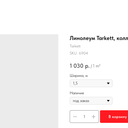
Линолеум Tarkett, кол
Tarkett
SKU:
6904
1 030
р.
/
1 m²
Ширина, м
Наличие
В корзину