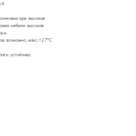
,4
оликовых кре: высокая
ожек мебели: высокая
в.м.
ов: возможно, макс.+27°С
лаги: устойчиво