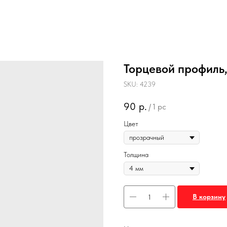
Торцевой профиль
SKU:
4239
90
р.
/
1 pc
Цвет
Толщина
В корзину