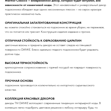
Marmor Classico — вневременной декор, который будет актуален, вне
зависимости от изменчивой моды.
Этот ненавязчивый и универсальный декор
подоконника обладает еще одним несомненным плюсом – на сером мраморе
практически незаметна пыль.
ОРИГИНАЛЬНАЯ ЗАПАТЕНТОВАННАЯ КОНСТРУКЦИЯ
вы можете спокойно становиться на подоконник во время уборки, не переживая,
что он погнется или треснет. Конструкция изделия надежна и прочна.
ОТЛИЧНАЯ СТОЙКОСТЬ К ОБРАЗОВАНИЮ ЦАРАПИН
цветочные вазоны и предметы декора не оставят следов на глянцевой
поверхности DANKE. Блеск идеально гладкого подоконника будет радовать
долгие годы.
ВЫСОКАЯ ТЕРМОСТОЙКОСТЬ
краткосрочное соприкосновение с горячей посудой не повредит поверхность
подоконника.
ПРОЧНАЯ ОСНОВА
подоконник производится исключительно из импортного сырья высокого
качества.
КОЛЛЕКЦИЯ КРАСИВЫХ ДЕКОРОВ
декоры ТМ DANKE воплощают современные тенденции интерьерной моды. В
коллекции легко подобрать цветовое решение к любому интерьеру: будь-то