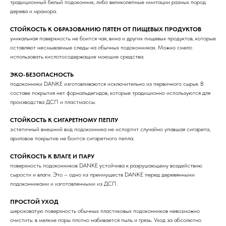
традиционный белый подоконник, либо великолепные имитации разных пород
дерева и мрамора.
СТОЙКОСТЬ К ОБРАЗОВАНИЮ ПЯТЕН ОТ ПИЩЕВЫХ ПРОДУКТОВ
уникальная поверхность не боится чая, вина и других пищевых продуктов, которые
оставляют несмываемые следы на обычных подоконниках. Можно смело
использовать кислотосодержащие моющие средства.
ЭКО-БЕЗОПАСНОСТЬ
подоконники DANKE изготовливаются исключительно из первичного сырья. В
составе покрытия нет формальдегидов, которые традиционно используются для
производства ДСП и пластмассы.
СТОЙКОСТЬ К СИГАРЕТНОМУ ПЕПЛУ
эстетичный внешний вид подоконника не испортит случайно упавшая сигарета,
ариловое покрытие не боится сигаретного пепла.
СТОЙКОСТЬ К ВЛАГЕ И ПАРУ
поверхность подоконников DANKE устойчива к разрушающему воздействию
сырости и влаги. Это – одно из преимуществ DANKE перед деревянными
подоконниками и изготовленными из ДСП.
ПРОСТОЙ УХОД
шероховатую поверхность обычных пластиковых подоконников невозможно
очистить: в мелкие поры плотно набивается пыль и грязь. Уход за абсолютно