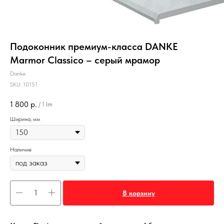
Подоконник премиум-класса DANKE
Marmor Classico – серый мрамор
Danke
SKU:
10151
1 800
р.
/
1 lm
Ширина, мм
Наличие
В корзину