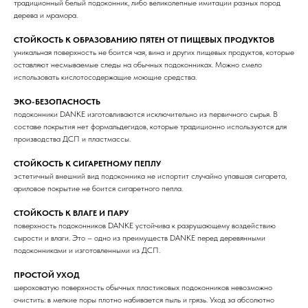
традиционный белый подоконник, либо великолепные имитации разных пород
дерева и мрамора.
СТОЙКОСТЬ К ОБРАЗОВАНИЮ ПЯТЕН ОТ ПИЩЕВЫХ ПРОДУКТОВ
уникальная поверхность не боится чая, вина и других пищевых продуктов, которые
оставляют несмываемые следы на обычных подоконниках. Можно смело
использовать кислотосодержащие моющие средства.
ЭКО-БЕЗОПАСНОСТЬ
подоконники DANKE изготовливаются исключительно из первичного сырья. В
составе покрытия нет формальдегидов, которые традиционно используются для
производства ДСП и пластмассы.
СТОЙКОСТЬ К СИГАРЕТНОМУ ПЕПЛУ
эстетичный внешний вид подоконника не испортит случайно упавшая сигарета,
ариловое покрытие не боится сигаретного пепла.
СТОЙКОСТЬ К ВЛАГЕ И ПАРУ
поверхность подоконников DANKE устойчива к разрушающему воздействию
сырости и влаги. Это – одно из преимуществ DANKE перед деревянными
подоконниками и изготовленными из ДСП.
ПРОСТОЙ УХОД
шероховатую поверхность обычных пластиковых подоконников невозможно
очистить: в мелкие поры плотно набивается пыль и грязь. Уход за абсолютно