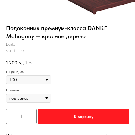
Подоконник премиум-класса DANKE
Mahagony — красное дерево
Danke
SKU:
10099
1 200
р.
/
1 lm
Ширина, мм
Наличие
В корзину