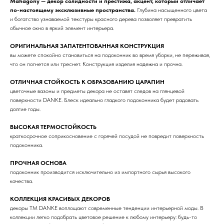
Mahagony — декор солидности и престижа, акцент, который отличает
по-настоящему эксклюзивные пространства.
Глубина насыщенного цвета
и богатство узнаваемой текстуры красного дерева позволяет превратить
обычное окно в яркий элемент интерьера.
ОРИГИНАЛЬНАЯ ЗАПАТЕНТОВАННАЯ КОНСТРУКЦИЯ
вы можете спокойно становиться на подоконник во время уборки, не переживая,
что он погнется или треснет. Конструкция изделия надежна и прочна.
ОТЛИЧНАЯ СТОЙКОСТЬ К ОБРАЗОВАНИЮ ЦАРАПИН
цветочные вазоны и предметы декора не оставят следов на глянцевой
поверхности DANKE. Блеск идеально гладкого подоконника будет радовать
долгие годы.
ВЫСОКАЯ ТЕРМОСТОЙКОСТЬ
краткосрочное соприкосновение с горячей посудой не повредит поверхность
подоконника.
ПРОЧНАЯ ОСНОВА
подоконник производится исключительно из импортного сырья высокого
качества.
КОЛЛЕКЦИЯ КРАСИВЫХ ДЕКОРОВ
декоры ТМ DANKE воплощают современные тенденции интерьерной моды. В
коллекции легко подобрать цветовое решение к любому интерьеру: будь-то