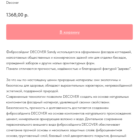
Decover
1368,00
р.
В корзину
Фибросайдинг DECOVER Sandy используется в оформлении фасадов коттеджей,
малоэтажных общественных и коммерческих зданий или для отделки беседок,
ограждений заборов и других малых архитектурных форм.
Панели отличаются прочностью, надёжностью и благородной фактурой "дерево".
За что мы по-настоящему ценим природные материалы: они экологичны и
безопасны для здоровья, обладают выразительным характером, непревзойденной
эстетикой, подаренной природой.
Современные технологии позволили DECOVER создать на основе натуральных
компонентов фасадный материал, удивляющий своими свойствами.
Безопасность, прочность и долговечность достигается созданием
фибросайдинга DECOVER на основе компонентов натурального происхождения:
цемент, минеральное армирующее волокно и вода. Длительное сохранение
первоначального внешнего вида фибросайдинга DECOVER обеспечивает
сочетание прочной основы и нескольких защитных слоёв: фиброцементная
основа, грунтовочный слой, базовый слой декоративного покрытия, финишный