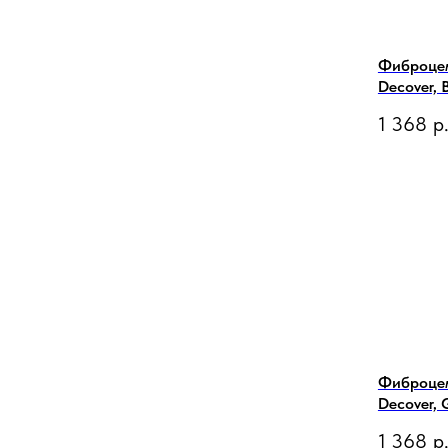
ЕНИЯ
Фиброце
ОДА
Decover, 
1 368
р
Фиброце
Decover, 
1 368
р