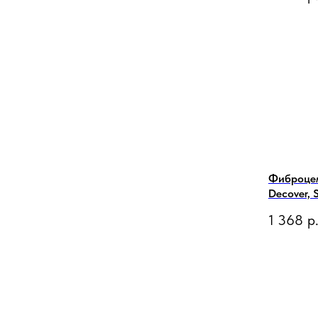
Фиброце
Decover, 
1 368
р