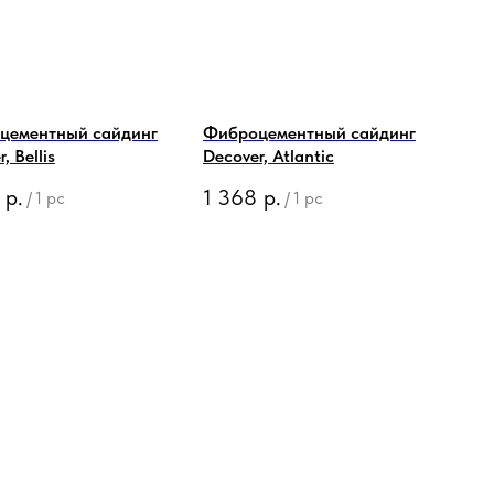
цементный сайдинг
Фиброцементный сайдинг
, Bellis
Decover, Atlantic
р.
1 368
р.
/
1 pc
/
1 pc