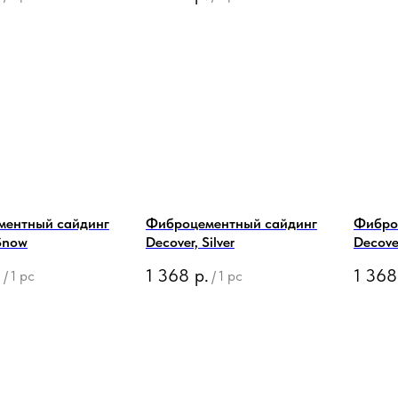
ментный сайдинг
Фиброцементный сайдинг
Фибро
Snow
Decover, Silver
Decove
.
1 368
р.
1 368
/
1 pc
/
1 pc