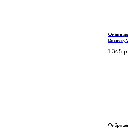
Фиброце
Decover, V
1 368
р
Фиброце