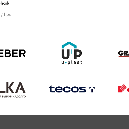
Shark
.
/
1 pc