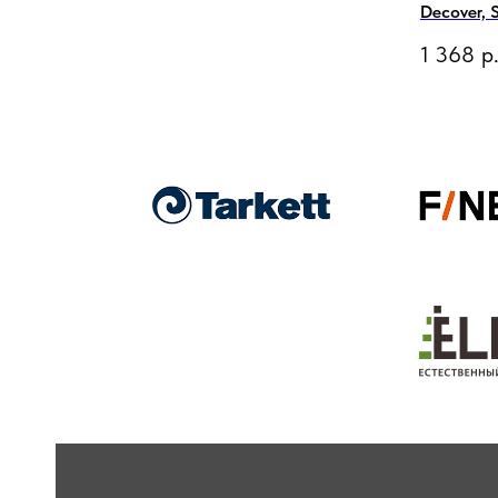
Decover, 
1 368
р