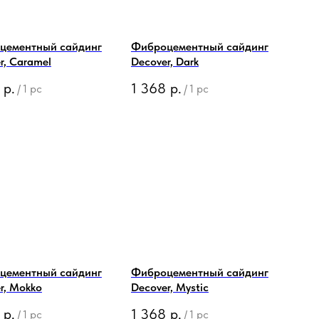
цементный сайдинг
Фиброцементный сайдинг
r, Caramel
Decover, Dark
р.
1 368
р.
/
1 pc
/
1 pc
цементный сайдинг
Фиброцементный сайдинг
r, Mokko
Decover, Mystic
р.
1 368
р.
/
1 pc
/
1 pc