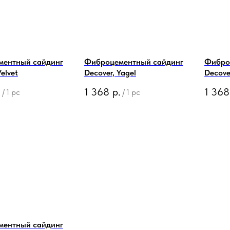
ментный сайдинг
Фиброцементный сайдинг
Фибро
elvet
Decover, Yagel
Decover
.
1 368
р.
1 368
/
1 pc
/
1 pc
ментный сайдинг