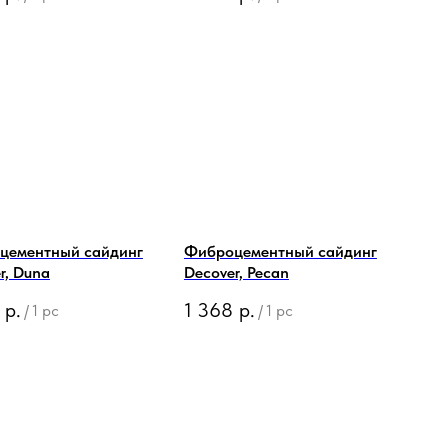
цементный сайдинг
Фиброцементный сайдинг
r, Duna
Decover, Pecan
р.
1 368
р.
/
1 pc
/
1 pc