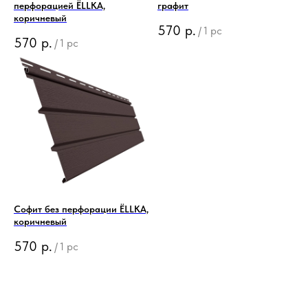
перфорацией ЁLLKA,
графит
коричневый
570
р.
/
1 pc
570
р.
/
1 pc
Софит без перфорации ЁLLKA,
коричневый
570
р.
/
1 pc