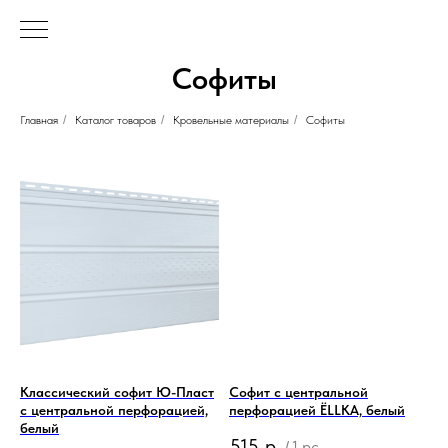
Софиты
Главная
/
Каталог товаров
/
Кровельные материалы
/
Софиты
Классический софит Ю-Пласт
Софит с центральной
с центральной перфорацией,
перфорацией ЁLLKA, белый
белый
515
р.
/
1 pc