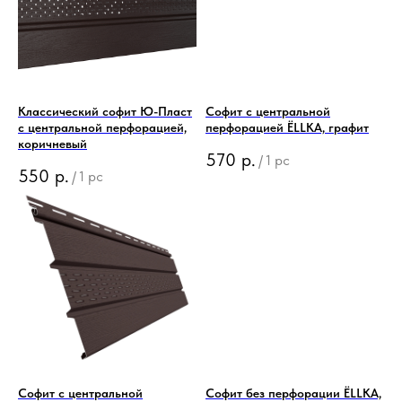
Классический софит Ю-Пласт
Софит с центральной
с центральной перфорацией,
перфорацией ЁLLKA, графит
коричневый
570
р.
/
1 pc
550
р.
/
1 pc
Софит с центральной
Софит без перфорации ЁLLKA,