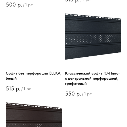
500
р.
/
1 pc
Софит без перфорации ЁLLKA,
Классический софит Ю-Пласт
белый
с центральной перфорацией,
графитовый
515
р.
/
1 pc
550
р.
/
1 pc