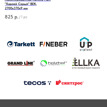
"Харлей Серый" ВЕК,
2700x370x9 мм
825
р.
/
1 pc