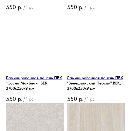
550
р.
550
р.
/
1 pc
/
1 pc
Ламинированная панель ПВХ
Ламинированная панель ПВХ
"Сосна Монблан" ВЕК,
"Венецианский Персик" ВЕК,
2700x250x9 мм
2700x250x9 мм
550
р.
550
р.
/
1 pc
/
1 pc