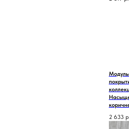
Модуль
покрыти
коллек
Насыщ
коричн
2 633
р