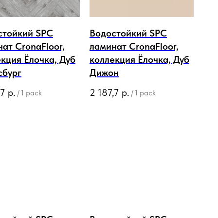
стойкий SPC
Водостойкий SPC
ат CronaFloor,
ламинат CronaFloor,
кция Ёлочка, Дуб
коллекция Ёлочка, Дуб
сбург
Дижон
,7
р.
2 187,7
р.
/
1 pack
/
1 pack