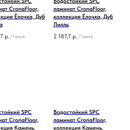
стойкий SPC
Водостойкий SPC
ат CronaFloor,
ламинат CronaFloor,
кция Ёлочка, Дуб
коллекция Ёлочка, Дуб
а
Лилль
,7
р.
2 187,7
р.
/
1 pack
/
1 pack
стойкий SPC
Водостойкий SPC
ат CronaFloor,
ламинат CronaFloor,
екция Камень,
коллекция Камень,