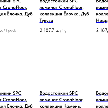
ойкий SPC
Водостойкий SPC
Водо
 CronaFloor,
ламинат CronaFloor,
ламин
ия Ёлочка, Дуб
коллекция Ёлочка, Дуб
колле
Тулуза
Ницц
р.
2 187,7
р.
2 187
/
1 pack
/
1 g
ойкий SPC
Водостойкий SPC
Водо
 CronaFloor,
ламинат CronaFloor,
ламин
ия Ёлочка, Дуб
коллекция Камень,
колл