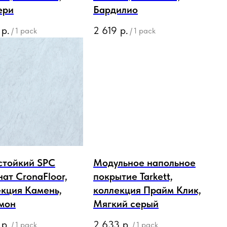
ери
Бардилио
р.
2 619
р.
/
1 pack
/
1 pack
стойкий SPC
Модульное напольное
ат CronaFloor,
покрытие Tarkett,
екция Камень,
коллекция Прайм Клик,
мон
Мягкий серый
р.
2 633
р.
/
1 pack
/
1 pack