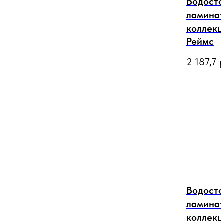
Водост
ламинат
коллекц
Реймс
2 187,7
Водост
ламинат
коллекц