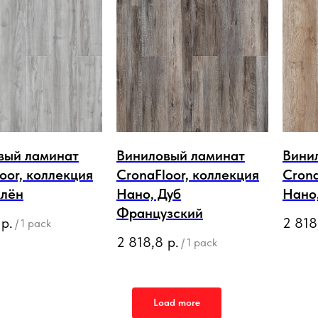
вый ламинат
Виниловый ламинат
Вини
oor, коллекция
CronaFloor, коллекция
Crona
Клён
Нано, Дуб
Нано
Французский
р.
2 818
/
1 pack
2 818,8
р.
/
1 pack
Load more