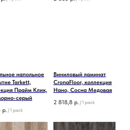
льное напольное
Виниловый ламинат
тие Tarkett,
CronaFloor, коллекция
екция Прайм Клик,
Нано, Сосна Медовая
орно-серый
2 818,8
р.
/
1 pack
3
р.
/
1 pack