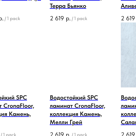
Терра Бьянко
Алив
р.
2 619
р.
2 619
/
1 pack
/
1 pack
ойкий SPC
Водостойкий SPC
Водо
 CronaFloor,
ламинат CronaFloor,
ламин
ция Камень,
коллекция Камень,
колл
Мелли Грей
Сала
2 619
р.
2 619
/
1 pack
/
1 pack