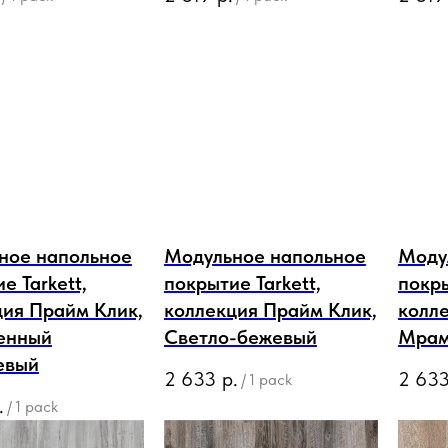
ное напольное
Модульное напольное
Моду
е Tarkett,
покрытие Tarkett,
покры
ция Прайм Клик,
коллекция Прайм Клик,
колл
енный
Светло-бежевый
Мрам
евый
2 633
р.
2 63
/
1 pack
.
/
1 pack