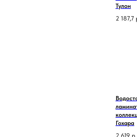
Тулон
2 187,7
Водост
ламинат
коллек
Гохара
2 619
р.