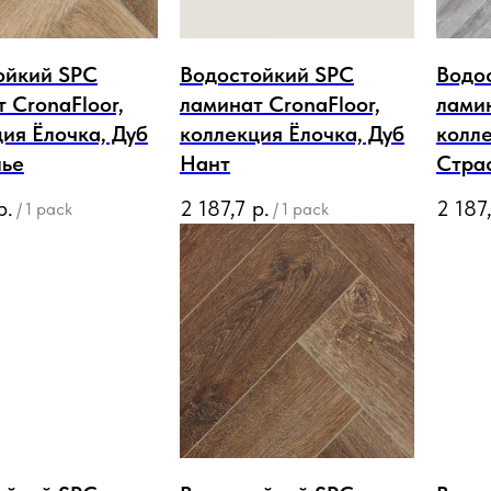
ойкий SPC
Водостойкий SPC
Водо
 CronaFloor,
ламинат CronaFloor,
ламин
ия Ёлочка, Дуб
коллекция Ёлочка, Дуб
колле
ье
Нант
Стра
р.
2 187,7
р.
2 187
/
1 pack
/
1 pack